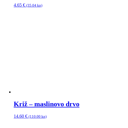
4.65
€
(35.04 kn)
Križ – maslinovo drvo
14.60
€
(110.00 kn)