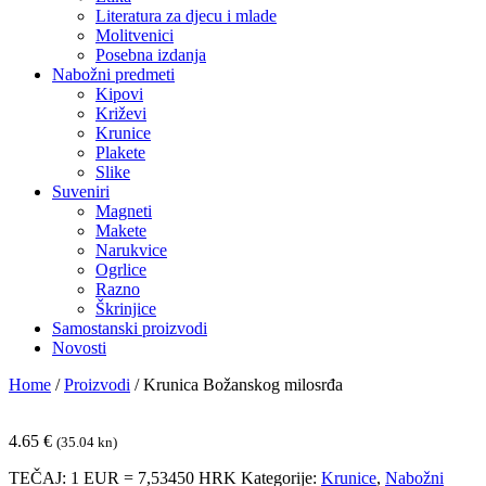
Literatura za djecu i mlade
Molitvenici
Posebna izdanja
Nabožni predmeti
Kipovi
Križevi
Krunice
Plakete
Slike
Suveniri
Magneti
Makete
Narukvice
Ogrlice
Razno
Škrinjice
Samostanski proizvodi
Novosti
Home
/
Proizvodi
/
Krunica Božanskog milosrđa
4.65
€
(35.04 kn)
TEČAJ: 1 EUR = 7,53450 HRK
Kategorije:
Krunice
,
Nabožni