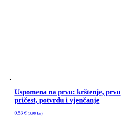
Uspomena na prvu: krštenje, prvu
pričest, potvrdu i vjenčanje
0.53
€
(3.99 kn)