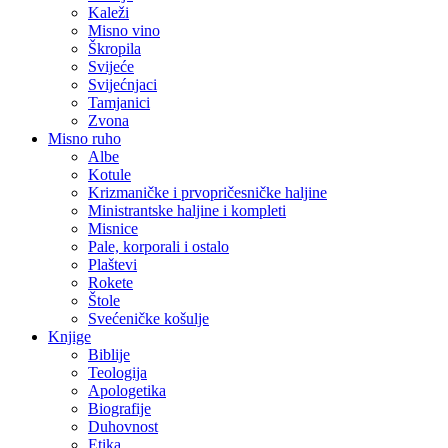
Kaleži
Misno vino
Škropila
Svijeće
Svijećnjaci
Tamjanici
Zvona
Misno ruho
Albe
Kotule
Krizmaničke i prvopričesničke haljine
Ministrantske haljine i kompleti
Misnice
Pale, korporali i ostalo
Plaštevi
Rokete
Štole
Svećeničke košulje
Knjige
Biblije
Teologija
Apologetika
Biografije
Duhovnost
Etika