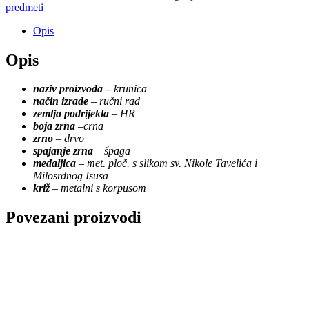
predmeti
Opis
Opis
naziv proizvoda
–
krunica
način izrade
–
ručni rad
zemlja podrijekla
–
HR
boja zrna
–
crna
zrno
–
drvo
spajanje zrna
–
špaga
medaljica
–
met. ploč. s slikom sv. Nikole Tavelića i
Milosrdnog Isusa
križ
–
metalni s korpusom
Povezani proizvodi