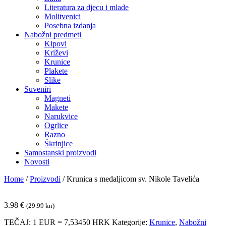
Literatura za djecu i mlade
Molitvenici
Posebna izdanja
Nabožni predmeti
Kipovi
Križevi
Krunice
Plakete
Slike
Suveniri
Magneti
Makete
Narukvice
Ogrlice
Razno
Škrinjice
Samostanski proizvodi
Novosti
Home
/
Proizvodi
/
Krunica s medaljicom sv. Nikole Tavelića
3.98
€
(29.99 kn)
TEČAJ: 1 EUR = 7,53450 HRK
Kategorije:
Krunice
,
Nabožni