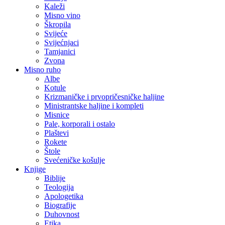
Kaleži
Misno vino
Škropila
Svijeće
Svijećnjaci
Tamjanici
Zvona
Misno ruho
Albe
Kotule
Krizmaničke i prvopričesničke haljine
Ministrantske haljine i kompleti
Misnice
Pale, korporali i ostalo
Plaštevi
Rokete
Štole
Svećeničke košulje
Knjige
Biblije
Teologija
Apologetika
Biografije
Duhovnost
Etika