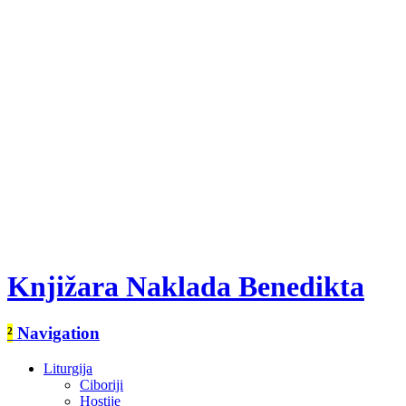
Knjižara Naklada Benedikta
²
Navigation
Liturgija
Ciboriji
Hostije