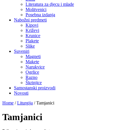
Literatura za djecu i mlade
Molitvenici
Posebna izdanja
Nabožni predmeti
Kipovi
Križevi
Krunice
Plakete
Slike
Suveniri
Magneti
Makete
Narukvice
Ogrlice
Razno
Škrinjice
Samostanski proizvodi
Novosti
Home
/
Liturgija
/
Tamjanici
Tamjanici