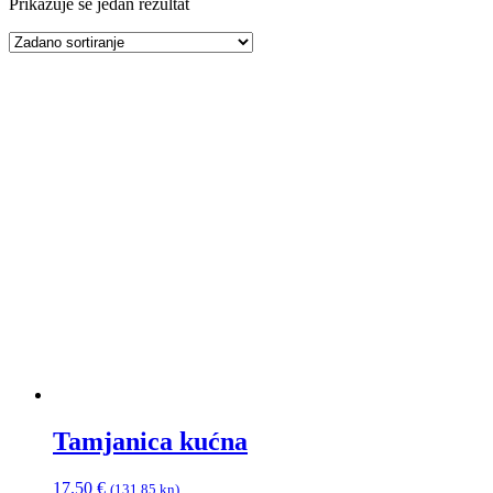
Prikazuje se jedan rezultat
Tamjanica kućna
17.50
€
(131.85 kn)