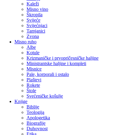
Kaleži
Misno vino
Škropila
Svijeće
Svijećnjaci
Tamjanici
Zvona
Misno ruho
Albe
Kotule
Krizmaničke i prvopričesničke haljine
Ministrantske haljine i kompleti
Misnice
Pale, korporali i ostalo
Plaštevi
Rokete
Štole
Svećeničke košulje
Knjige
Biblije
Teologija
Apologetika
Biografije
Duhovnost
Etika