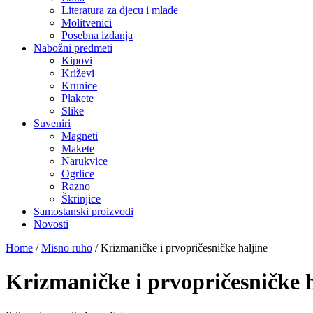
Literatura za djecu i mlade
Molitvenici
Posebna izdanja
Nabožni predmeti
Kipovi
Križevi
Krunice
Plakete
Slike
Suveniri
Magneti
Makete
Narukvice
Ogrlice
Razno
Škrinjice
Samostanski proizvodi
Novosti
Home
/
Misno ruho
/
Krizmaničke i prvopričesničke haljine
Krizmaničke i prvopričesničke h