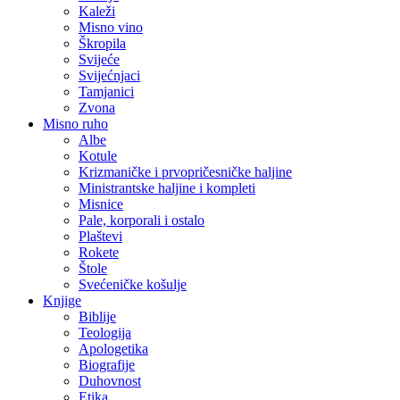
Kaleži
Misno vino
Škropila
Svijeće
Svijećnjaci
Tamjanici
Zvona
Misno ruho
Albe
Kotule
Krizmaničke i prvopričesničke haljine
Ministrantske haljine i kompleti
Misnice
Pale, korporali i ostalo
Plaštevi
Rokete
Štole
Svećeničke košulje
Knjige
Biblije
Teologija
Apologetika
Biografije
Duhovnost
Etika