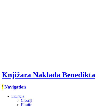
Knjižara Naklada Benedikta
²
Navigation
Liturgija
Ciboriji
Hostije