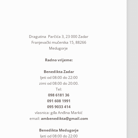
Dragutina Parčića 3, 23 000 Zadar
Franjevački mučenika 15, 88266
Medugorje
Radno vrijeme:
Benedikta Zadar
ljeti od 08:00 do 22:00
zimi od 08:00 do 20:00.
Tel:
098 6181 36
091 608 1991
095 9033 414
vlasnica: gđa Anđina Markić
email:
ambenedikta@gmail.com
Benedikta Medugorje
ljeti od 08:00 do 22:00