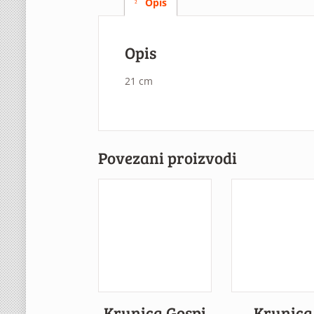
Opis
Opis
21 cm
Povezani proizvodi
Krunica Gospi
Krunica