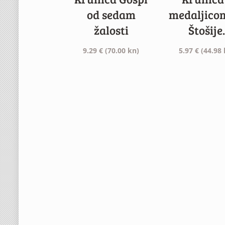
od sedam
medaljicom
žalosti
Štošije.
9.29
€
(70.00 kn)
5.97
€
(44.98 