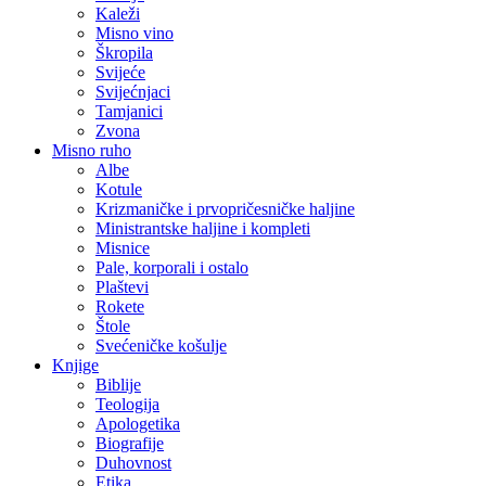
Kaleži
Misno vino
Škropila
Svijeće
Svijećnjaci
Tamjanici
Zvona
Misno ruho
Albe
Kotule
Krizmaničke i prvopričesničke haljine
Ministrantske haljine i kompleti
Misnice
Pale, korporali i ostalo
Plaštevi
Rokete
Štole
Svećeničke košulje
Knjige
Biblije
Teologija
Apologetika
Biografije
Duhovnost
Etika