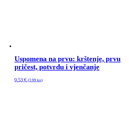
Uspomena na prvu: krštenje, prvu
pričest, potvrdu i vjenčanje
0.53
€
(3.99 kn)