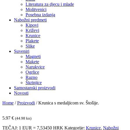
Literatura za djecu i mlade
Molitvenici
Posebna izdanja
Nabožni predmeti
Kipovi
Križevi
Krunice
Plakete
Slike
Suveniri
Magneti
Makete
Narukvice
Ogrlice
Razno
Škrinjice
Samostanski proizvodi
Novosti
Home
/
Proizvodi
/
Krunica s medaljicom sv. Štošije.
5.97
€
(44.98 kn)
TEČAJ: 1 EUR = 7,53450 HRK
Kategorije:
Krunice
,
Nabožni