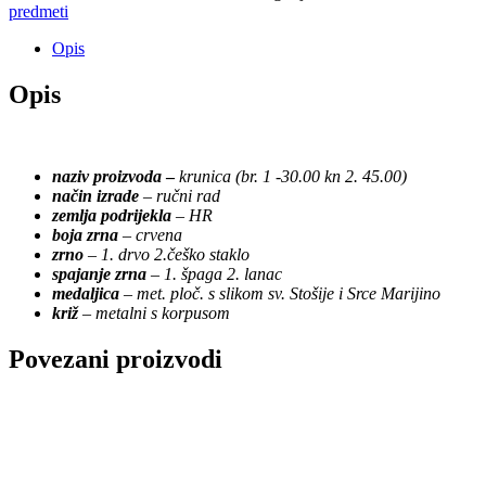
predmeti
Opis
Opis
naziv proizvoda
–
krunica (br. 1 -30.00 kn 2. 45.00)
način izrade
–
ručni rad
zemlja podrijekla
–
HR
boja zrna
–
crvena
zrno
–
1. drvo 2.češko staklo
spajanje zrna
–
1. špaga 2. lanac
medaljica
–
met. ploč. s slikom sv. Stošije i Srce Marijino
križ
–
metalni s korpusom
Povezani proizvodi