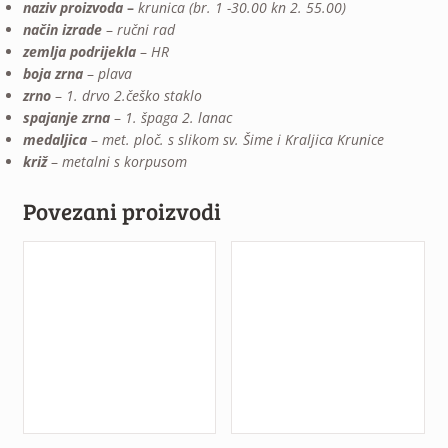
naziv proizvoda
–
krunica (br. 1 -30.00 kn 2. 55.00)
način izrade
–
ručni rad
zemlja podrijekla
–
HR
boja zrna
–
plava
zrno
–
1. drvo 2.češko staklo
spajanje zrna
–
1. špaga 2. lanac
medaljica
–
met. ploč. s slikom sv. Šime i Kraljica Krunice
križ
–
metalni s korpusom
Povezani proizvodi