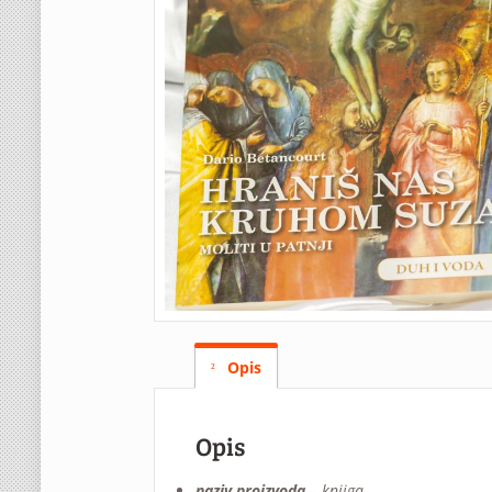
Opis
Opis
naziv proizvoda
–
knjiga