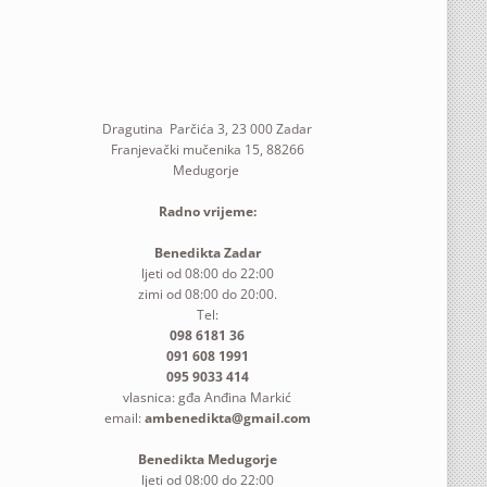
Dragutina Parčića 3, 23 000 Zadar
Franjevački mučenika 15, 88266
Medugorje
Radno vrijeme:
Benedikta Zadar
ljeti od 08:00 do 22:00
zimi od 08:00 do 20:00.
Tel:
098 6181 36
091 608 1991
095 9033 414
vlasnica: gđa Anđina Markić
email:
ambenedikta@gmail.com
Benedikta Medugorje
ljeti od 08:00 do 22:00