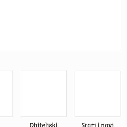
Obiteljski
Stari i novi