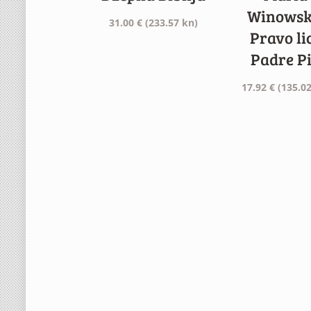
Winowsk
31.00
€
(233.57 kn)
Pravo li
Padre P
17.92
€
(135.02