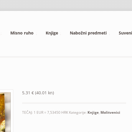
Misno ruho
Knjige
Nabožni predmeti
Suveni
5.31
€
(40.01 kn)
TEČAJ: 1 EUR = 7,53450 HRK
Kategorije:
Knjige
,
Molitvenici