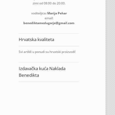
zimi od 08:00 do 20:00.
voditeljica
: Marija Pehar
email:
benediktamedugorje@gmail.com
utna
a
Hrvatska kvaliteta
 €
Svi artikli u ponudi su hrvatski proizvodi!
17
Izdavačka kuća Naklada
Benedikta