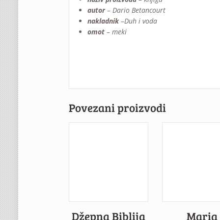
autor
–
Dario Betancourt
nakladnik
–
Duh i voda
omot
–
meki
Povezani proizvodi
Džepna Biblija
Maria