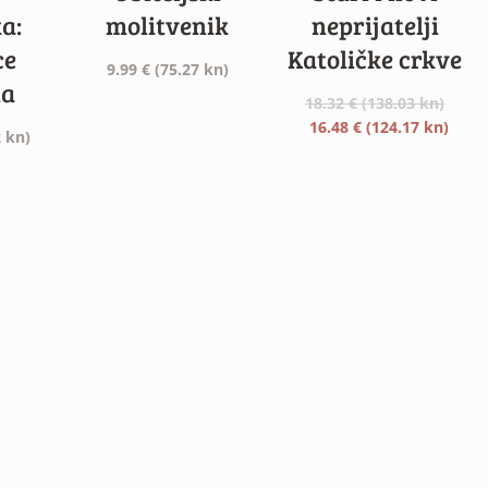
a:
molitvenik
neprijatelji
ce
Katoličke crkve
9.99
€
(75.27 kn)
ia
18.32
€
(138.03 kn)
Izvorna
Tren
16.48
€
(124.17 kn)
 kn)
cijena
cijen
bila
je:
je:
16.48
18.32 €
(124.
(138.03
kn).
kn).