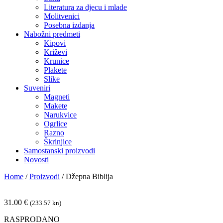
Literatura za djecu i mlade
Molitvenici
Posebna izdanja
Nabožni predmeti
Kipovi
Križevi
Krunice
Plakete
Slike
Suveniri
Magneti
Makete
Narukvice
Ogrlice
Razno
Škrinjice
Samostanski proizvodi
Novosti
Home
/
Proizvodi
/
Džepna Biblija
31.00
€
(233.57 kn)
RASPRODANO