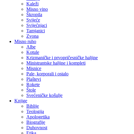
Kaleži
Misno vino
Škropila
Svijeće
Svijećnjaci
Tamjanici
Zvona
Misno ruho
Albe
Kotule
Krizmaničke i prvopričesničke haljine
Ministrantske haljine i kompleti
Misnice
Pale, korporali i ostalo
Plaštevi
Rokete
Štole
Svećeničke košulje
Knjige
Biblije
Teologija
Apologetika
Biografije
Duhovnost
Etika