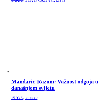
Izvorna
Trenutna
17.92
€
16.13
€
(135.02 kn)
(121.53 kn)
cijena
cijena
bila
je:
je:
16.13 €
17.92 €
(121.53
(135.02
kn).
kn).
Mandarić-Razum: Važnost odgoja u
današnjem svijetu
15.93
€
(120.02 kn)