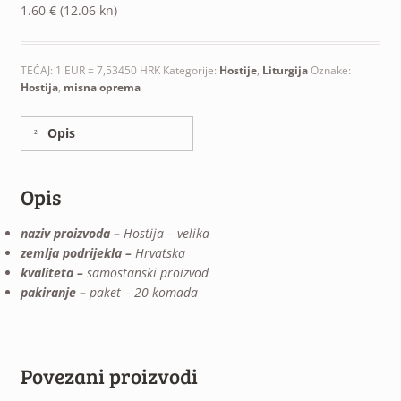
1.60
€
(12.06 kn)
TEČAJ: 1 EUR = 7,53450 HRK
Kategorije:
Hostije
,
Liturgija
Oznake:
Hostija
,
misna oprema
Opis
Opis
naziv proizvoda –
Hostija – velika
zemlja podrijekla –
Hrvatska
kvaliteta –
samostanski proizvod
pakiranje –
paket – 20 komada
Povezani proizvodi