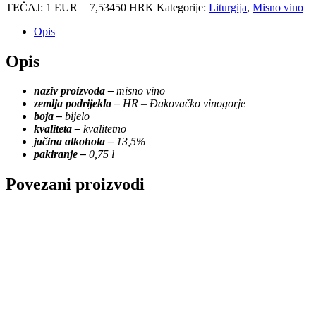
TEČAJ: 1 EUR = 7,53450 HRK
Kategorije:
Liturgija
,
Misno vino
Opis
Opis
naziv proizvoda –
misno vino
zemlja podrijekla –
HR – Đakovačko vinogorje
boja –
bijelo
kvaliteta –
kvalitetno
jačina alkohola –
13,5%
pakiranje –
0,75 l
Povezani proizvodi