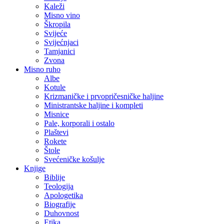
Kaleži
Misno vino
Škropila
Svijeće
Svijećnjaci
Tamjanici
Zvona
Misno ruho
Albe
Kotule
Krizmaničke i prvopričesničke haljine
Ministrantske haljine i kompleti
Misnice
Pale, korporali i ostalo
Plaštevi
Rokete
Štole
Svećeničke košulje
Knjige
Biblije
Teologija
Apologetika
Biografije
Duhovnost
Etika