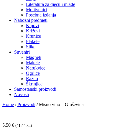
Literatura za djecu i mlade
Molitvenici
Posebna izdanja
Nabožni predmeti
Kipovi
Križevi
Krunice
Plakete
Slike
Suveniri
Magneti
Makete
Narukvice
Ogrlice
Razno
Škrinjice
Samostanski proizvodi
Novosti
Home
/
Proizvodi
/
Misno vino – Graševina
5.50
€
(41.44 kn)