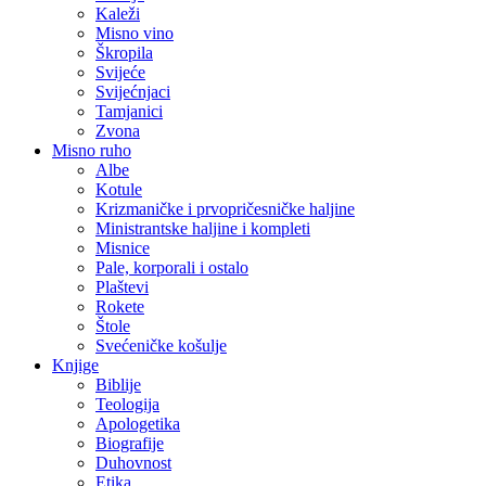
Kaleži
Misno vino
Škropila
Svijeće
Svijećnjaci
Tamjanici
Zvona
Misno ruho
Albe
Kotule
Krizmaničke i prvopričesničke haljine
Ministrantske haljine i kompleti
Misnice
Pale, korporali i ostalo
Plaštevi
Rokete
Štole
Svećeničke košulje
Knjige
Biblije
Teologija
Apologetika
Biografije
Duhovnost
Etika