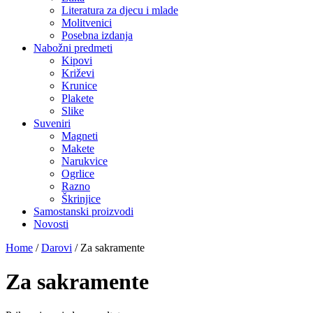
Literatura za djecu i mlade
Molitvenici
Posebna izdanja
Nabožni predmeti
Kipovi
Križevi
Krunice
Plakete
Slike
Suveniri
Magneti
Makete
Narukvice
Ogrlice
Razno
Škrinjice
Samostanski proizvodi
Novosti
Home
/
Darovi
/
Za sakramente
Za sakramente