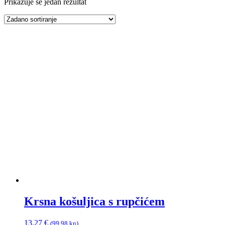
Prikazuje se jedan rezultat
Krsna košuljica s rupčićem
13.27
€
(99.98 kn)