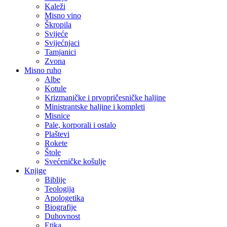
Kaleži
Misno vino
Škropila
Svijeće
Svijećnjaci
Tamjanici
Zvona
Misno ruho
Albe
Kotule
Krizmaničke i prvopričesničke haljine
Ministrantske haljine i kompleti
Misnice
Pale, korporali i ostalo
Plaštevi
Rokete
Štole
Svećeničke košulje
Knjige
Biblije
Teologija
Apologetika
Biografije
Duhovnost
Etika