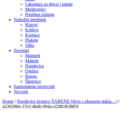
Literatura za djecu i mlade
Molitvenici
Posebna izdanja
Nabožni predmeti
Kipovi
Križevi
Krunice
Plakete
Slike
Suveniri
Magneti
Makete
Narukvice
Ogrlice
Razno
Škrinjice
Samostanski proizvodi
Novosti
Home
/
Narukvice krunice ŠARENE (drvo s ukrasom stakla…)
/
422639bb-37e2-4bdb-994a-cf280363885f