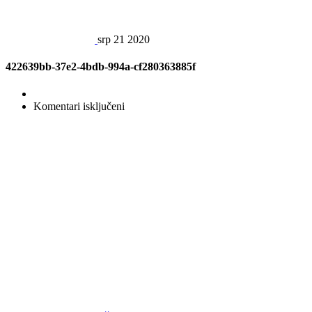
srp
21
2020
422639bb-37e2-4bdb-994a-cf280363885f
za
Komentari isključeni
422639bb-
37e2-
4bdb-
994a-
cf280363885f