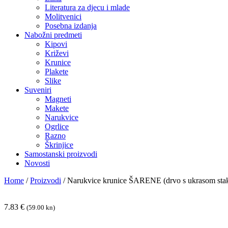
Literatura za djecu i mlade
Molitvenici
Posebna izdanja
Nabožni predmeti
Kipovi
Križevi
Krunice
Plakete
Slike
Suveniri
Magneti
Makete
Narukvice
Ogrlice
Razno
Škrinjice
Samostanski proizvodi
Novosti
Home
/
Proizvodi
/
Narukvice krunice ŠARENE (drvo s ukrasom st
7.83
€
(59.00 kn)