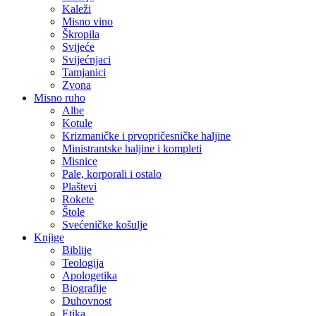
Kaleži
Misno vino
Škropila
Svijeće
Svijećnjaci
Tamjanici
Zvona
Misno ruho
Albe
Kotule
Krizmaničke i prvopričesničke haljine
Ministrantske haljine i kompleti
Misnice
Pale, korporali i ostalo
Plaštevi
Rokete
Štole
Svećeničke košulje
Knjige
Biblije
Teologija
Apologetika
Biografije
Duhovnost
Etika