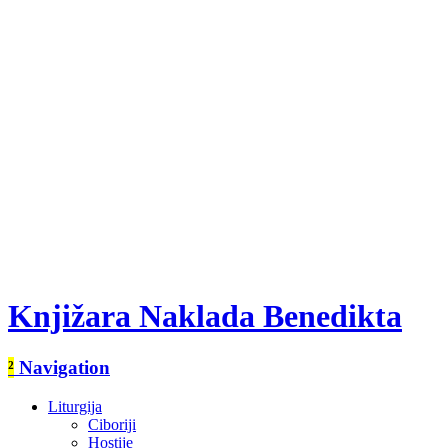
Knjižara Naklada Benedikta
²
Navigation
Liturgija
Ciboriji
Hostije