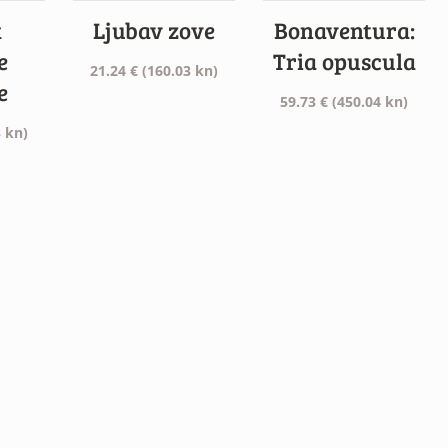
k
Ljubav zove
Bonaventura:
e
Tria opuscula
21.24
€
(160.03 kn)
e
59.73
€
(450.04 kn)
 kn)