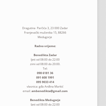
Dragutina Parčića 3, 23 000 Zadar
Franjevački mučenika 15, 88266
Medugorje
Radno vrijeme:
Benedikta Zadar
ljeti od 08:00 do 22:00
zimi od 08:00 do 20:00.
Tel:
098 6181 36
091 608 1991
095 9033 414
vlasnica: gđa Anđina Markić
email:
ambenedikta@gmail.com
Benedikta Medugorje
ljeti od 08:00 do 22:00