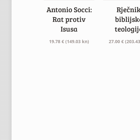
Antonio Socci:
Rječni
Rat protiv
biblijsk
Isusa
teologij
19.78
€
(149.03 kn)
27.00
€
(203.43