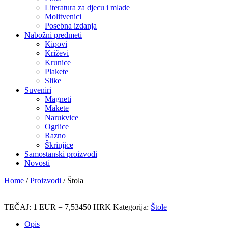
Literatura za djecu i mlade
Molitvenici
Posebna izdanja
Nabožni predmeti
Kipovi
Križevi
Krunice
Plakete
Slike
Suveniri
Magneti
Makete
Narukvice
Ogrlice
Razno
Škrinjice
Samostanski proizvodi
Novosti
Home
/
Proizvodi
/
Štola
TEČAJ: 1 EUR = 7,53450 HRK
Kategorija:
Štole
Opis