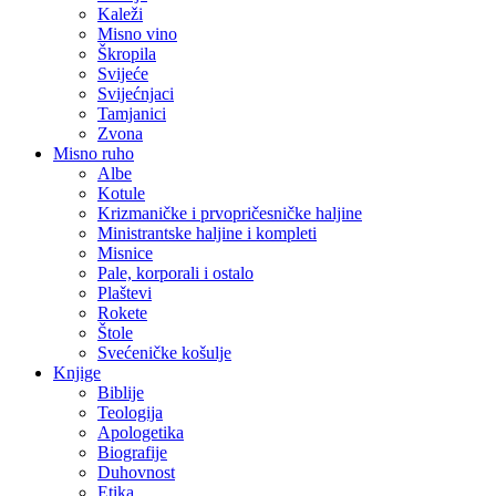
Kaleži
Misno vino
Škropila
Svijeće
Svijećnjaci
Tamjanici
Zvona
Misno ruho
Albe
Kotule
Krizmaničke i prvopričesničke haljine
Ministrantske haljine i kompleti
Misnice
Pale, korporali i ostalo
Plaštevi
Rokete
Štole
Svećeničke košulje
Knjige
Biblije
Teologija
Apologetika
Biografije
Duhovnost
Etika