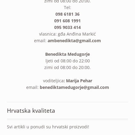
zimi od 08:00 do 20:00.
Tel:
098 6181 36
091 608 1991
095 9033 414
vlasnica: gđa Anđina Markić
email:
ambenedikta@gmail.com
Benedikta Medugorje
ljeti od 08:00 do 22:00
zimi od 08:00 do 20:00.
voditeljica
: Marija Pehar
email:
benediktamedugorje@gmail.com
Hrvatska kvaliteta
Svi artikli u ponudi su hrvatski proizvodi!