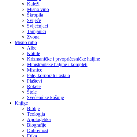
Kaleži
Misno vino
Škropila
Svijeće
Svijećnjaci
Tamjanici
Zvona
Misno ruho
Albe
Kotule
Krizmaničke i prvopričesničke haljine
Ministrantske haljine i kompleti
Misnice
Pale, korporali i ostalo
Plaštevi
Rokete
Štole
Svećeničke košulje
Knjige
Biblije
Teologija
Apologetika
Biografije
Duhovnost
Etika