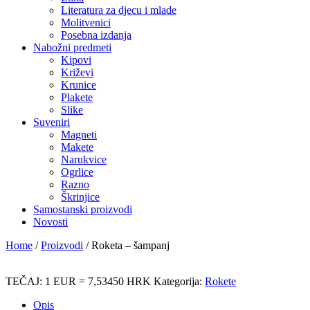
Literatura za djecu i mlade
Molitvenici
Posebna izdanja
Nabožni predmeti
Kipovi
Križevi
Krunice
Plakete
Slike
Suveniri
Magneti
Makete
Narukvice
Ogrlice
Razno
Škrinjice
Samostanski proizvodi
Novosti
Home
/
Proizvodi
/
Roketa – šampanj
TEČAJ: 1 EUR = 7,53450 HRK
Kategorija:
Rokete
Opis