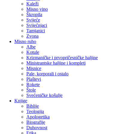
Kaleži
Misno vino
Škropila
Svijeće
Svijećnjaci
Tamjanici
Zvona
Misno ruho
Albe
Kotule
Krizmaničke i prvopričesničke haljine
Ministrantske haljine i kompleti
Misnice
Pale, korporali i ostalo
Plaštevi
Rokete
Štole
Svećeničke košulje
Knjige
Biblije
Teologija
Apologetika
Biografije
Duhovnost
Etika