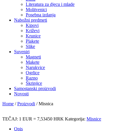
Literatura za djecu i mlade
Molitvenici
Posebna izdanja
Nabožni predmeti
Kipovi
Križevi
Krunice
Plakete
Slike
Suveniri
Magneti
Makete
Narukvice
Ogrlice
Razno
Škrinjice
Samostanski proizvodi
Novosti
Home
/
Proizvodi
/
Misnica
TEČAJ: 1 EUR = 7,53450 HRK
Kategorija:
Misnice
Opis