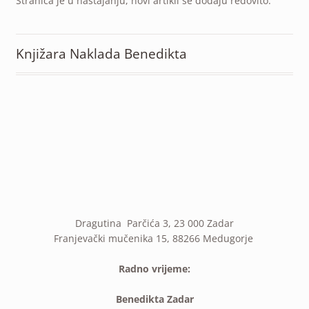
Stranica je u nastajanju, novi artikli se dodaju redovito.
Knjižara Naklada Benedikta
Dragutina Parčića 3, 23 000 Zadar
Franjevački mučenika 15, 88266 Medugorje
Radno vrijeme:
Benedikta Zadar