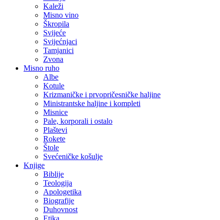
Kaleži
Misno vino
Škropila
Svijeće
Svijećnjaci
Tamjanici
Zvona
Misno ruho
Albe
Kotule
Krizmaničke i prvopričesničke haljine
Ministrantske haljine i kompleti
Misnice
Pale, korporali i ostalo
Plaštevi
Rokete
Štole
Svećeničke košulje
Knjige
Biblije
Teologija
Apologetika
Biografije
Duhovnost
Etika