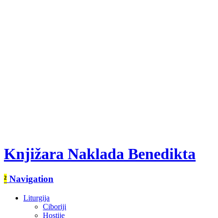
Knjižara Naklada Benedikta
²
Navigation
Liturgija
Ciboriji
Hostije