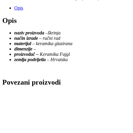
Opis
Opis
naziv proizvoda
–
škrinja
način izrade
–
ručni rad
materijal
–
keramika glazirana
dimenzije
–
proizvođač –
Keramika Fajgl
zemlja podrijetla
– Hrvatska
Povezani proizvodi