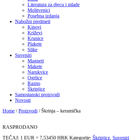
Literatura za djecu i mlade
Molitvenici
Posebna izdanja
Nabožni predmeti
Kipovi
Križevi
Krunice
Plakete
Slike
Suveniri
Magneti
Makete
Narukvice
Ogrlice
Razno
Škrinjice
Samostanski proizvodi
Novosti
Home
/
Proizvodi
/
Škrinja – keramička
RASPRODANO
TEČAJ: 1 EUR = 7,53450 HRK
Kategorije:
Škrinjice
,
Suveniri