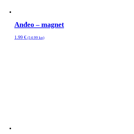
Anđeo – magnet
1.99
€
(14.99 kn)