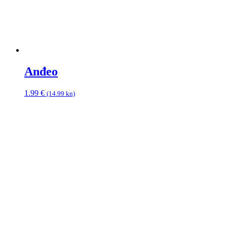
Anđeo
1.99
€
(14.99 kn)