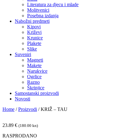
Literatura za djecu i mlade
Molitvenici
Posebna izdanja
Nabožni predmeti
Kipovi
Križevi
Krunice
Plakete
Slike
Suveniri
Magneti
Makete
Narukvice
Ogrlice
Razno
Škrinjice
Samostanski proizvodi
Novosti
Home
/
Proizvodi
/
KRIŽ – TAU
23.89
€
(180.00 kn)
RASPRODANO