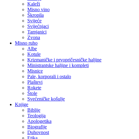
Kaleži
Misno vino
Škropila
Svijeće
Svijećnjaci
Tamjanici
Zvona
Misno ruho
Albe
Kotule
Krizmaničke i prvopričesničke haljine
Ministrantske haljine i kompleti
Misnice
Pale, korporali i ostalo
Plaštevi
Rokete
Štole
Svećeničke košulje
Knjige
Biblije
Teologija
Apologetika
Biografije
Duhovnost
Etika