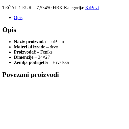
TEČAJ: 1 EUR = 7,53450 HRK
Kategorija:
Križevi
Opis
Opis
Naziv proizvoda
– križ tau
Materijal izrade
– drvo
Proizvođač
– Feniks
Dimenzije
– 34×27
Zemlja podrijetla
– Hrvatska
Povezani proizvodi