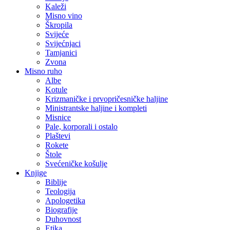
Kaleži
Misno vino
Škropila
Svijeće
Svijećnjaci
Tamjanici
Zvona
Misno ruho
Albe
Kotule
Krizmaničke i prvopričesničke haljine
Ministrantske haljine i kompleti
Misnice
Pale, korporali i ostalo
Plaštevi
Rokete
Štole
Svećeničke košulje
Knjige
Biblije
Teologija
Apologetika
Biografije
Duhovnost
Etika