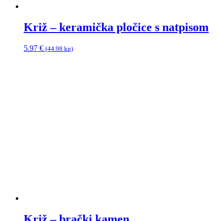
Križ – keramička pločice s natpisom
5.97
€
(44.98 kn)
Križ – brački kamen