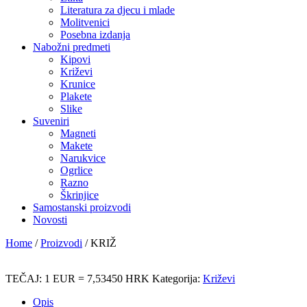
Literatura za djecu i mlade
Molitvenici
Posebna izdanja
Nabožni predmeti
Kipovi
Križevi
Krunice
Plakete
Slike
Suveniri
Magneti
Makete
Narukvice
Ogrlice
Razno
Škrinjice
Samostanski proizvodi
Novosti
Home
/
Proizvodi
/
KRIŽ
TEČAJ: 1 EUR = 7,53450 HRK
Kategorija:
Križevi
Opis