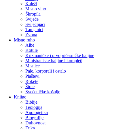
Kaleži
Misno vino
Škropila
Svijeće
Svijećnjaci
Tamjanici
Zvona
Misno ruho
Albe
Kotule
Krizmaničke i prvopričesničke haljine
Ministrantske haljine i kompleti
Misnice
Pale, korporali i ostalo
Plaštevi
Rokete
Štole
Svećeničke košulje
Knjige
Biblije
Teologija
Apologetika
Biografije
Duhovnost
Etika