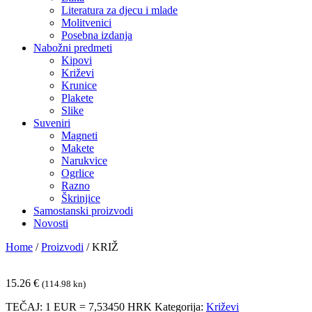
Literatura za djecu i mlade
Molitvenici
Posebna izdanja
Nabožni predmeti
Kipovi
Križevi
Krunice
Plakete
Slike
Suveniri
Magneti
Makete
Narukvice
Ogrlice
Razno
Škrinjice
Samostanski proizvodi
Novosti
Home
/
Proizvodi
/
KRIŽ
15.26
€
(114.98 kn)
TEČAJ: 1 EUR = 7,53450 HRK
Kategorija:
Križevi