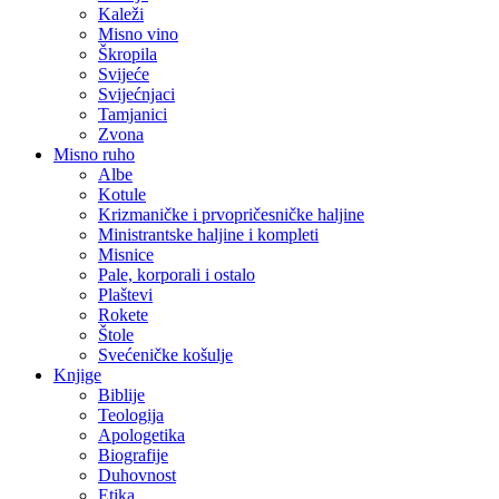
Kaleži
Misno vino
Škropila
Svijeće
Svijećnjaci
Tamjanici
Zvona
Misno ruho
Albe
Kotule
Krizmaničke i prvopričesničke haljine
Ministrantske haljine i kompleti
Misnice
Pale, korporali i ostalo
Plaštevi
Rokete
Štole
Svećeničke košulje
Knjige
Biblije
Teologija
Apologetika
Biografije
Duhovnost
Etika