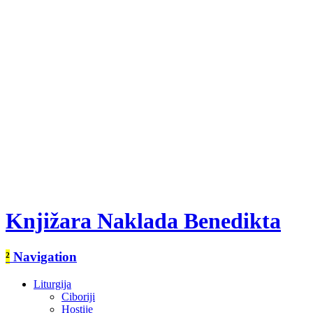
Knjižara Naklada Benedikta
²
Navigation
Liturgija
Ciboriji
Hostije