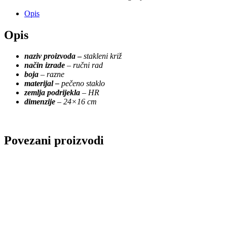
Opis
Opis
naziv proizvoda
–
stakleni križ
način izrade
–
ručni rad
boja
– razne
materijal –
pečeno staklo
zemlja podrijekla
–
HR
dimenzije
– 24×16 cm
Povezani proizvodi