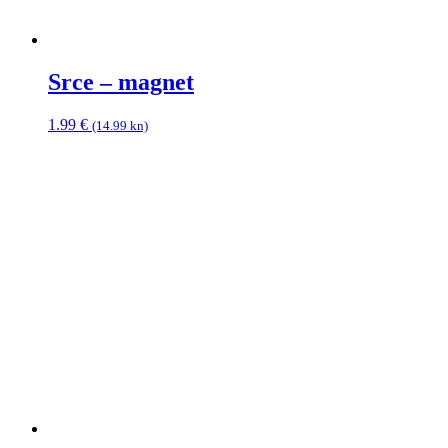
Srce – magnet
1.99
€
(14.99 kn)