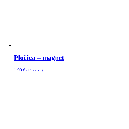
Pločica – magnet
1.99
€
(14.99 kn)