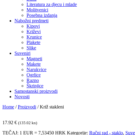
Literatura za djecu i mlade
Molitvenici
Posebna izdanja
Nabožni predmeti
Kipovi
Križevi
Krunice
Plakete
Slike
Suveniri
Magneti
Makete
Narukvice
Ogrlice
Razno
Škrinjice
Samostanski proizvodi
Novosti
Home
/
Proizvodi
/
Križ stakleni
17.92
€
(135.02 kn)
TEČAJ: 1 EUR = 7,53450 HRK
Kategorije:
Ručni rad - staklo
,
Suve