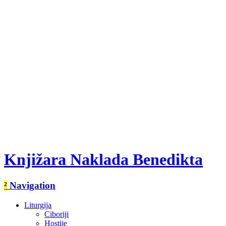
Knjižara Naklada Benedikta
²
Navigation
Liturgija
Ciboriji
Hostije