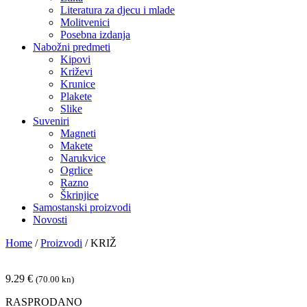
Literatura za djecu i mlade
Molitvenici
Posebna izdanja
Nabožni predmeti
Kipovi
Križevi
Krunice
Plakete
Slike
Suveniri
Magneti
Makete
Narukvice
Ogrlice
Razno
Škrinjice
Samostanski proizvodi
Novosti
Home
/
Proizvodi
/
KRIŽ
9.29
€
(70.00 kn)
RASPRODANO