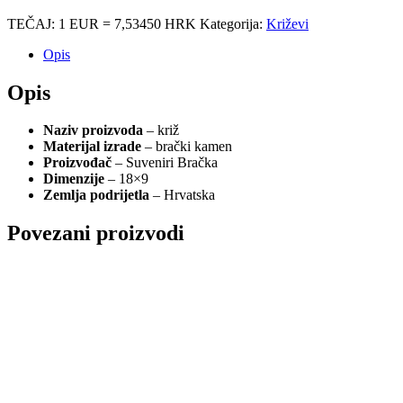
TEČAJ: 1 EUR = 7,53450 HRK
Kategorija:
Križevi
Opis
Opis
Naziv proizvoda
– križ
Materijal izrade
– brački kamen
Proizvođač
– Suveniri Bračka
Dimenzije
– 18×9
Zemlja podrijetla
– Hrvatska
Povezani proizvodi