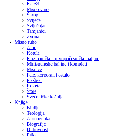
Kaleži
Misno vino
Škropila
Svijeće
Svijećnjaci
Tamjanici
Zvona
Misno ruho
Albe
Kotule
Krizmaničke i prvopričesničke haljine
Ministrantske haljine i kompleti
Misnice
Pale, korporali i ostalo
Plaštevi
Rokete
Štole
Svećeničke košulje
Knjige
Biblije
Teologija
Apologetika
Biografije
Duhovnost
Etika