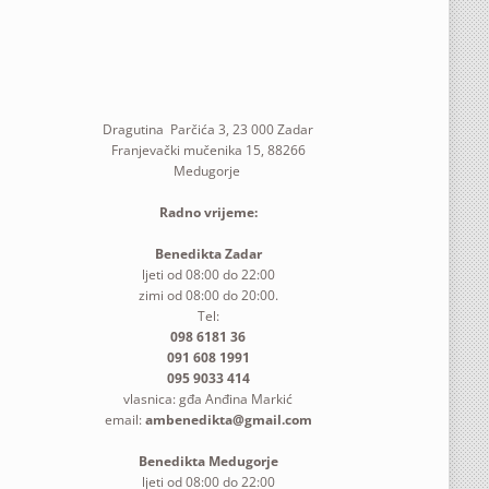
Dragutina Parčića 3, 23 000 Zadar
Franjevački mučenika 15, 88266
Medugorje
Radno vrijeme:
Benedikta Zadar
ljeti od 08:00 do 22:00
zimi od 08:00 do 20:00.
Tel:
098 6181 36
091 608 1991
095 9033 414
vlasnica: gđa Anđina Markić
email:
ambenedikta@gmail.com
Benedikta Medugorje
ljeti od 08:00 do 22:00