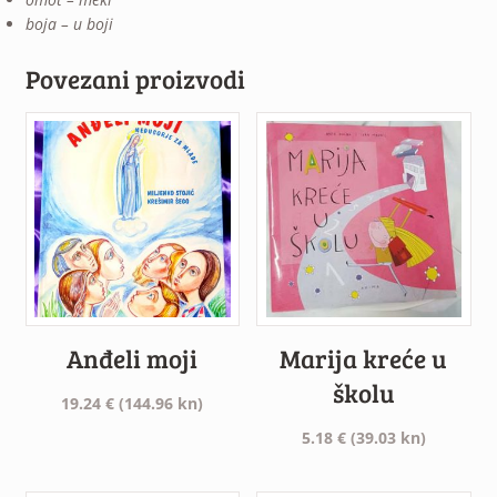
boja – u boji
Povezani proizvodi
Anđeli moji
Marija kreće u
školu
19.24
€
(144.96 kn)
5.18
€
(39.03 kn)