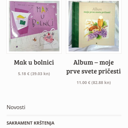
Mak u bolnici
Album – moje
prve svete pričesti
5.18
€
(39.03 kn)
11.00
€
(82.88 kn)
Novosti
SAKRAMENT KRŠTENJA