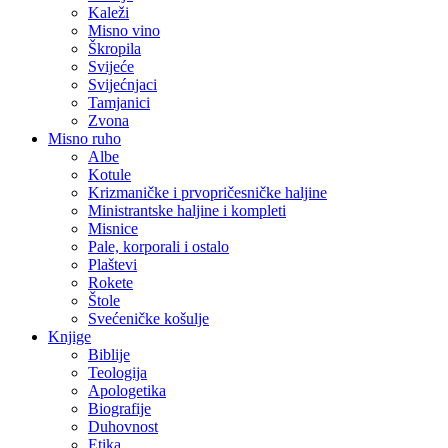
Kaleži
Misno vino
Škropila
Svijeće
Svijećnjaci
Tamjanici
Zvona
Misno ruho
Albe
Kotule
Krizmaničke i prvopričesničke haljine
Ministrantske haljine i kompleti
Misnice
Pale, korporali i ostalo
Plaštevi
Rokete
Štole
Svećeničke košulje
Knjige
Biblije
Teologija
Apologetika
Biografije
Duhovnost
Etika