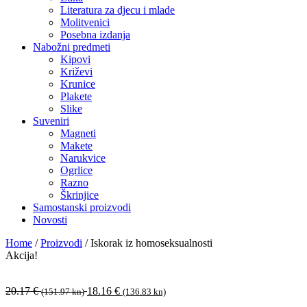
Literatura za djecu i mlade
Molitvenici
Posebna izdanja
Nabožni predmeti
Kipovi
Križevi
Krunice
Plakete
Slike
Suveniri
Magneti
Makete
Narukvice
Ogrlice
Razno
Škrinjice
Samostanski proizvodi
Novosti
Home
/
Proizvodi
/
Iskorak iz homoseksualnosti
Akcija!
Izvorna
Trenutna
20.17
€
18.16
€
(151.97 kn)
(136.83 kn)
cijena
cijena