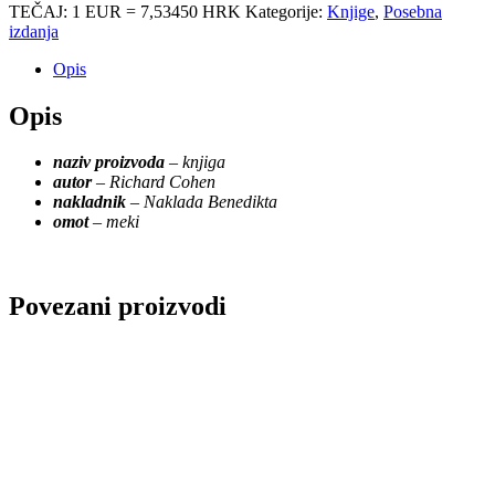
TEČAJ: 1 EUR = 7,53450 HRK
Kategorije:
Knjige
,
Posebna
bila
je:
izdanja
je:
18.16 €
20.17 €
(136.83
Opis
(151.97
kn).
kn).
Opis
naziv proizvoda
–
knjiga
autor
–
Richard Cohen
nakladnik
–
Naklada Benedikta
omot
–
meki
Povezani proizvodi