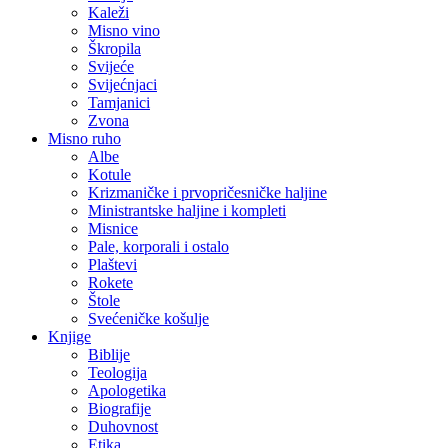
Kaleži
Misno vino
Škropila
Svijeće
Svijećnjaci
Tamjanici
Zvona
Misno ruho
Albe
Kotule
Krizmaničke i prvopričesničke haljine
Ministrantske haljine i kompleti
Misnice
Pale, korporali i ostalo
Plaštevi
Rokete
Štole
Svećeničke košulje
Knjige
Biblije
Teologija
Apologetika
Biografije
Duhovnost
Etika