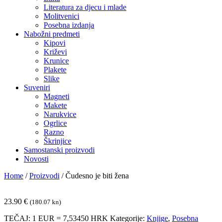
Literatura za djecu i mlade
Molitvenici
Posebna izdanja
Nabožni predmeti
Kipovi
Križevi
Krunice
Plakete
Slike
Suveniri
Magneti
Makete
Narukvice
Ogrlice
Razno
Škrinjice
Samostanski proizvodi
Novosti
Home
/
Proizvodi
/
Čudesno je biti žena
23.90
€
(180.07 kn)
TEČAJ: 1 EUR = 7,53450 HRK
Kategorije:
Knjige
,
Posebna