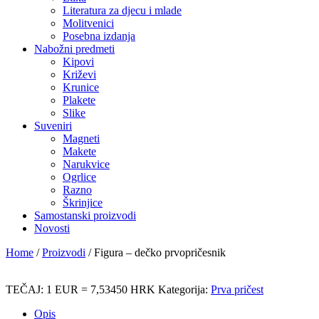
Literatura za djecu i mlade
Molitvenici
Posebna izdanja
Nabožni predmeti
Kipovi
Križevi
Krunice
Plakete
Slike
Suveniri
Magneti
Makete
Narukvice
Ogrlice
Razno
Škrinjice
Samostanski proizvodi
Novosti
Home
/
Proizvodi
/
Figura – dečko prvopričesnik
TEČAJ: 1 EUR = 7,53450 HRK
Kategorija:
Prva pričest
Opis