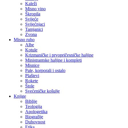
Kaleži
Misno vino
Škropila
Svijeće
Svijećnjaci
Tamjanici
Zvona
Misno ruho
Albe
Kotule
Krizmaničke i prvopričesničke haljine
Ministrantske haljine i kompleti
Misnice
Pale, korporali i ostalo
Plaštevi
Rokete
Štole
Svećeničke košulje
Knjige
Biblije
Teologija
Apologetika
Biografije
Duhovnost
Etika