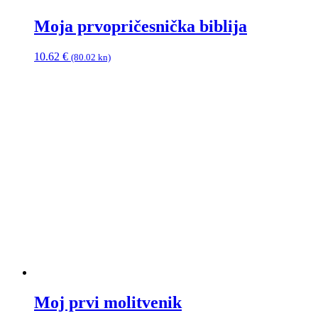
Moja prvopričesnička biblija
10.62
€
(80.02 kn)
Moj prvi molitvenik