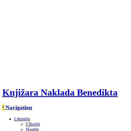
Knjižara Naklada Benedikta
²
Navigation
Liturgija
Ciboriji
Hostije