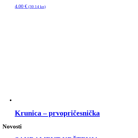
4.00
€
(30.14 kn)
Krunica – prvopričesnička
Novosti