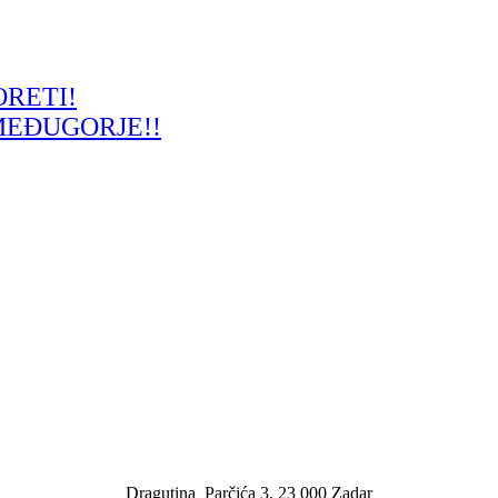
ORETI!
MEĐUGORJE!!
Dragutina Parčića 3, 23 000 Zadar