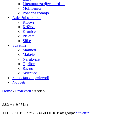
Literatura za djecu i mlade
Molitvenici
Posebna izdanja
Nabožni predmeti
Kipovi
Križevi
Krunice
Plakete
Slike
Suveniri
Magneti
Makete
Narukvice
Ogrlice
Razno
Škrinjice
Samostanski proizvodi
Novosti
Home
/
Proizvodi
/
Anđeo
2.65
€
(19.97 kn)
TEČAJ: 1 EUR = 7,53450 HRK
Kategorija:
Suveniri