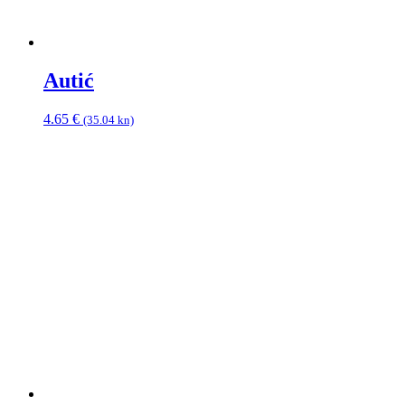
Autić
4.65
€
(35.04 kn)