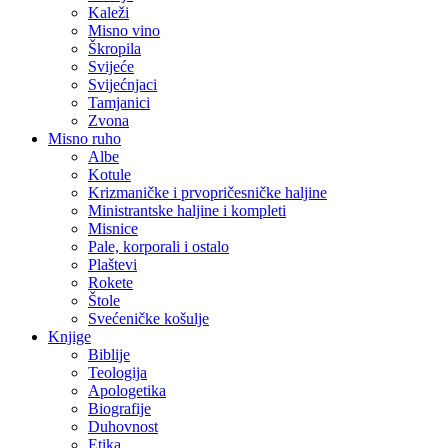
Kaleži
Misno vino
Škropila
Svijeće
Svijećnjaci
Tamjanici
Zvona
Misno ruho
Albe
Kotule
Krizmaničke i prvopričesničke haljine
Ministrantske haljine i kompleti
Misnice
Pale, korporali i ostalo
Plaštevi
Rokete
Štole
Svećeničke košulje
Knjige
Biblije
Teologija
Apologetika
Biografije
Duhovnost
Etika