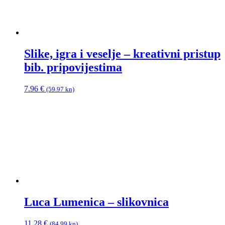
Slike, igra i veselje – kreativni pristup
bib. pripovijestima
7.96
€
(59.97 kn)
Luca Lumenica – slikovnica
11.28
€
(84.99 kn)