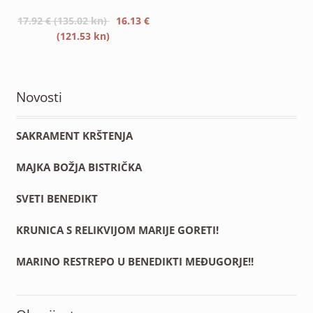
je:
je:
Izvorna
17.92
€
(135.02 kn)
16.13
€
17.92 €
16.13 €
cijena
Trenutna
(121.53 kn)
(135.02
(121.53
bila
cijena
kn).
kn).
je:
je:
17.92 €
16.13 €
Novosti
(135.02
(121.53
kn).
kn).
SAKRAMENT KRŠTENJA
MAJKA BOŽJA BISTRIČKA
SVETI BENEDIKT
KRUNICA S RELIKVIJOM MARIJE GORETI!
MARINO RESTREPO U BENEDIKTI MEĐUGORJE!!