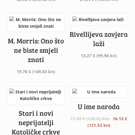
Rivellijeva zavjera
M. Morris: Ono što
laži
ne biste smjeli
13.27
€
(99.98 kn)
znati
19.78
€
(149.03 kn)
U ime naroda
Stari i novi
Izvorna
17.92
€
(135.02 kn)
16.13
€
neprijatelji
cijena
Trenutna
(121.53 kn)
Katoličke crkve
bila
cijena