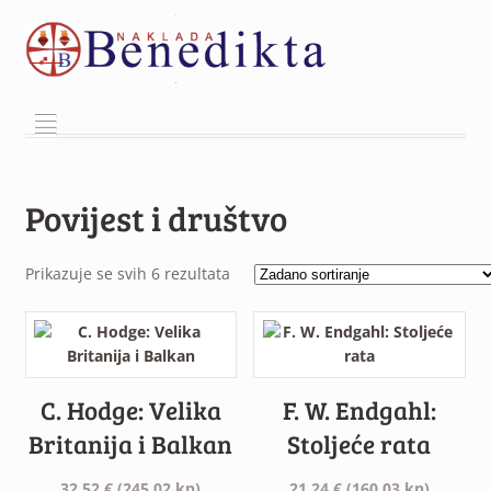
²
Povijest i društvo
Prikazuje se svih 6 rezultata
C. Hodge: Velika
F. W. Endgahl:
Britanija i Balkan
Stoljeće rata
32.52
€
(245.02 kn)
21.24
€
(160.03 kn)