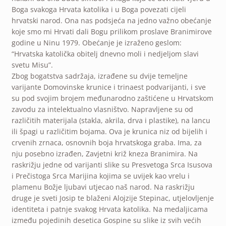
Boga svakoga Hrvata katolika i u Boga povezati cijeli
hrvatski narod. Ona nas podsjeća na jedno važno obećanje
koje smo mi Hrvati dali Bogu prilikom proslave Branimirove
godine u Ninu 1979. Obećanje je izraženo geslom:
“Hrvatska katolička obitelj dnevno moli i nedjeljom slavi
svetu Misu”.
Zbog bogatstva sadržaja, izrađene su dvije temeljne
varijante Domovinske krunice i trinaest podvarijanti, i sve
su pod svojim brojem međunarodno zaštićene u Hrvatskom
zavodu za intelektualno vlasništvo. Napravljene su od
različitih materijala (stakla, akrila, drva i plastike), na lancu
ili špagi u različitim bojama. Ova je krunica niz od bijelih i
crvenih zrnaca, osnovnih boja hrvatskoga graba. Ima, za
nju posebno izrađen, Zavjetni križ kneza Branimira. Na
raskrižju jedne od varijanti slike su Presvetoga Srca Isusova
i Prečistoga Srca Marijina kojima se uvijek kao vrelu i
plamenu Božje ljubavi utjecao naš narod. Na raskrižju
druge je sveti Josip te blaženi Alojzije Stepinac, utjelovljenje
identiteta i patnje svakog Hrvata katolika. Na medaljicama
između pojedinih desetica Gospine su slike iz svih većih