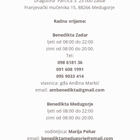
Dragutina Parčića 3, 23 000 Zadar
Franjevački mučenika 15, 88266 Medugorje
Radno vrijeme:
Benedikta Zadar
ljeti od 08:00 do 22:00
zimi od 08:00 do 20:00.
Tel:
098 6181 36
091 608 1991
095 9033 414
vlasnica: gđa Anđina Markić
email:
ambenedikta@gmail.com
Benedikta Medugorje
ljeti od 08:00 do 22:00
zimi od 08:00 do 20:00.
voditeljica
: Marija Pehar
email:
benediktamedugorje@gmail.com