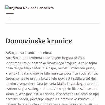
²
Domovinske krunice
Zašto je ova krunica posebna?
Zato što je ona iznimna i sadržajem bogata priča o
identitetu i tajni opstanka hrvatskoga čovjeka. A ta je tajna
naša draga Majka Marija. Gospa, milosti i milosrđa puna,
Kraljica Hrvata, uvijek je bila naša zagovornica i odvjetnica,
čudesno nas je pratila kroz cijelu povijest i štitila u teškim
ratnim vremenima. Ona je sveta Majka hrvatskoga naroda i
osobna Majka svakoga od nas. Zato njezin lik iz svih svetišta
kamo je kroz povijest, a i danas, hodočastio i utjecao se njoj
hrvatski narod, povezuje otajstva Domovinske krunice, u
nakani da ona bude simbol i snaga koja će učvrstiti vjeru u