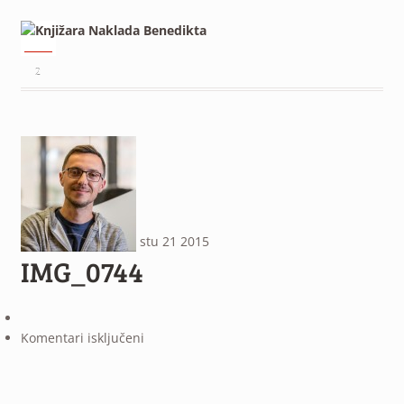
²
stu
21
2015
IMG_0744
za
Komentari isključeni
IMG_0744