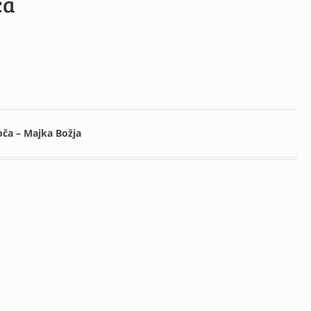
ča
oča – Majka Božja