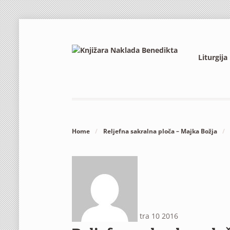
Liturgija
Home
/
Reljefna sakralna ploča – Majka Božja
/
tra
10
2016