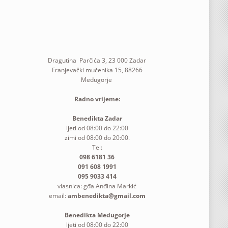
Dragutina Parčića 3, 23 000 Zadar
Franjevački mučenika 15, 88266
Medugorje
Radno vrijeme:
Benedikta Zadar
ljeti od 08:00 do 22:00
zimi od 08:00 do 20:00.
Tel:
098 6181 36
091 608 1991
095 9033 414
vlasnica: gđa Anđina Markić
email:
ambenedikta@gmail.com
Benedikta Medugorje
ljeti od 08:00 do 22:00