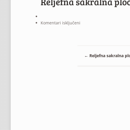
Reljefna sakralna plo
za
Komentari isključeni
Reljefna
sakralna
ploča
←
Reljefna sakralna pl