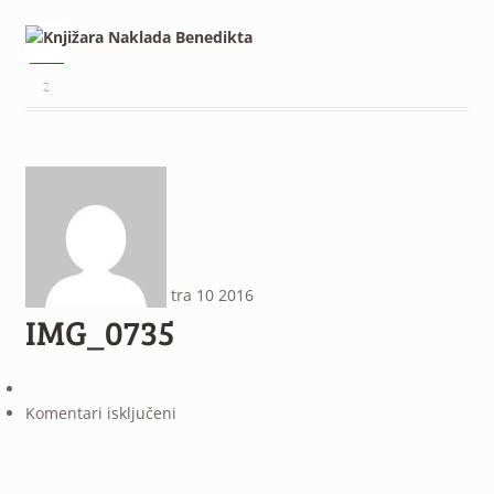
²
tra
10
2016
IMG_0735
za
Komentari isključeni
IMG_0735