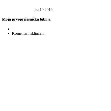
tra
10
2016
Moja prvopričesnička biblija
za
Komentari isključeni
Moja
prvopričesnička
biblija