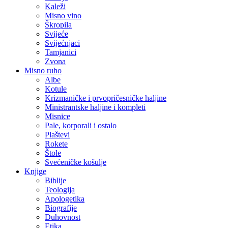
Kaleži
Misno vino
Škropila
Svijeće
Svijećnjaci
Tamjanici
Zvona
Misno ruho
Albe
Kotule
Krizmaničke i prvopričesničke haljine
Ministrantske haljine i kompleti
Misnice
Pale, korporali i ostalo
Plaštevi
Rokete
Štole
Svećeničke košulje
Knjige
Biblije
Teologija
Apologetika
Biografije
Duhovnost
Etika