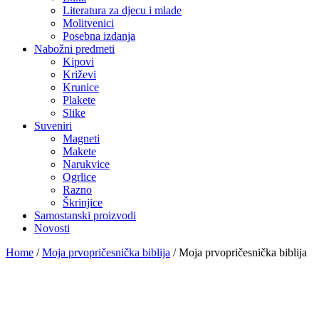
Literatura za djecu i mlade
Molitvenici
Posebna izdanja
Nabožni predmeti
Kipovi
Križevi
Krunice
Plakete
Slike
Suveniri
Magneti
Makete
Narukvice
Ogrlice
Razno
Škrinjice
Samostanski proizvodi
Novosti
Home
/
Moja prvopričesnička biblija
/
Moja prvopričesnička biblija