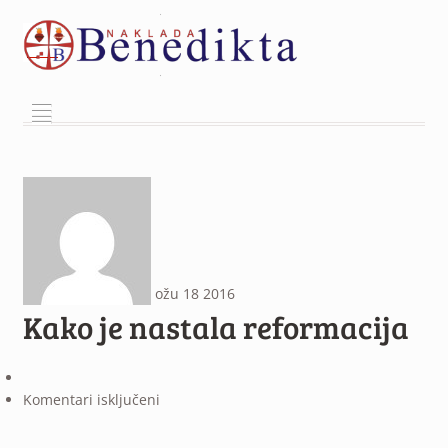
²
ožu
18
2016
Kako je nastala reformacija
za
Komentari isključeni
Kako
je