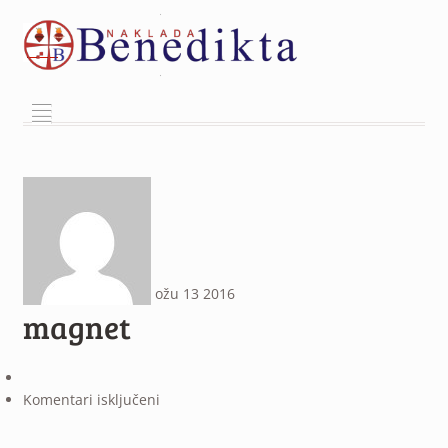
²
ožu
13
2016
magnet
za
Komentari isključeni
magnet