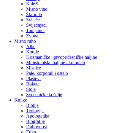
Kaleži
Misno vino
Škropila
Svijeće
Svijećnjaci
Tamjanici
Zvona
Misno ruho
Albe
Kotule
Krizmaničke i prvopričesničke haljine
Ministrantske haljine i kompleti
Misnice
Pale, korporali i ostalo
Plaštevi
Rokete
Štole
Svećeničke košulje
Knjige
Biblije
Teologija
Apologetika
Biografije
Duhovnost
Etika