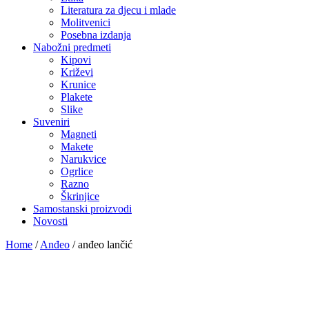
Literatura za djecu i mlade
Molitvenici
Posebna izdanja
Nabožni predmeti
Kipovi
Križevi
Krunice
Plakete
Slike
Suveniri
Magneti
Makete
Narukvice
Ogrlice
Razno
Škrinjice
Samostanski proizvodi
Novosti
Home
/
Anđeo
/
anđeo lančić