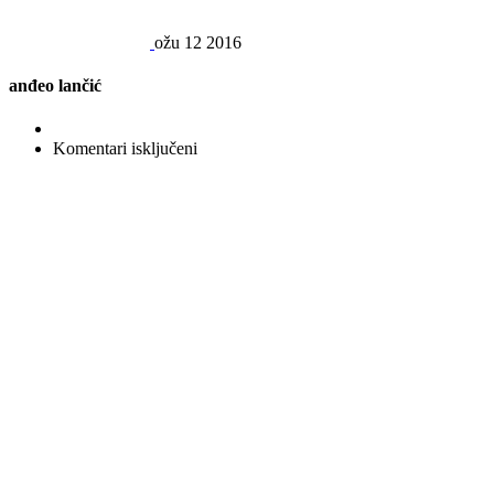
ožu
12
2016
anđeo lančić
za
Komentari isključeni
anđeo
lančić