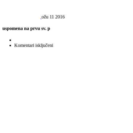
ožu
11
2016
uspomena na prvu sv. p
za
Komentari isključeni
uspomena
na
prvu
sv.
p