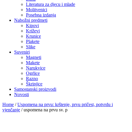
Literatura za djecu i mlade
Molitvenici
Posebna izdanja
Nabožni predmeti
Kipovi
Križevi
Krunice
Plakete
Slike
Suveniri
Magneti
Makete
Narukvice
Ogrlice
Razno
Škrinjice
Samostanski proizvodi
Novosti
Home
/
Uspomena na prvu: krštenje, prvu pričest, potvrdu i
vjenčanje
/
uspomena na prvu sv. p