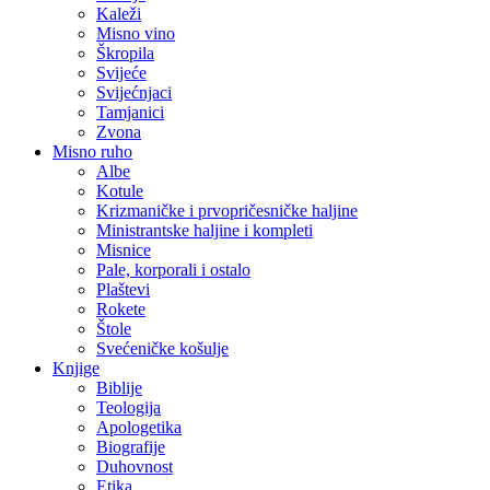
Kaleži
Misno vino
Škropila
Svijeće
Svijećnjaci
Tamjanici
Zvona
Misno ruho
Albe
Kotule
Krizmaničke i prvopričesničke haljine
Ministrantske haljine i kompleti
Misnice
Pale, korporali i ostalo
Plaštevi
Rokete
Štole
Svećeničke košulje
Knjige
Biblije
Teologija
Apologetika
Biografije
Duhovnost
Etika