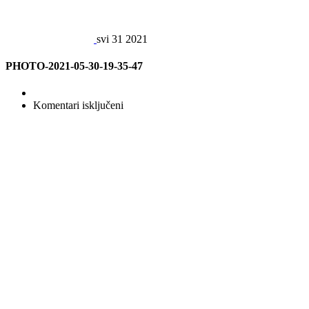
svi
31
2021
PHOTO-2021-05-30-19-35-47
za
Komentari isključeni
PHOTO-
2021-
05-
30-
19-
35-
47