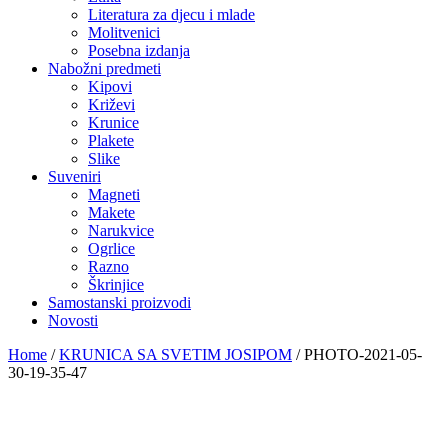
Literatura za djecu i mlade
Molitvenici
Posebna izdanja
Nabožni predmeti
Kipovi
Križevi
Krunice
Plakete
Slike
Suveniri
Magneti
Makete
Narukvice
Ogrlice
Razno
Škrinjice
Samostanski proizvodi
Novosti
Home
/
KRUNICA SA SVETIM JOSIPOM
/
PHOTO-2021-05-
30-19-35-47