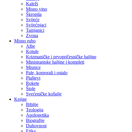
Kaleži
Misno vino
Škropila
Svijeće
Svijećnjaci
Tamjanici
Zvona
Misno ruho
Albe
Kotule
Krizmaničke i prvopričesničke haljine
Ministrantske haljine i kompleti
Misnice
Pale, korporali i ostalo
Plaštevi
Rokete
Štole
Svećeničke košulje
Knjige
Biblije
Teologija
Apologetika
Biografije
Duhovnost
Etika