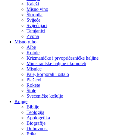
Kaleži
Misno vino
Škropila
Svijeće
Svijećnjaci
Tamjanici
Zvona
Misno ruho
Albe
Kotule
Krizmaničke i prvopričesničke haljine
Ministrantske haljine i kompleti
Misnice
Pale, korporali i ostalo
Plaštevi
Rokete
Štole
Svećeničke košulje
Knjige
Biblije
Teologija
Apologetika
Biografije
Duhovnost
Etika