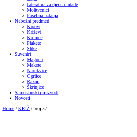
Literatura za djecu i mlade
Molitvenici
Posebna izdanja
Nabožni predmeti
Kipovi
Križevi
Krunice
Plakete
Slike
Suveniri
Magneti
Makete
Narukvice
Ogrlice
Razno
Škrinjice
Samostanski proizvodi
Novosti
Home
/
KRIŽ
/
broj 37