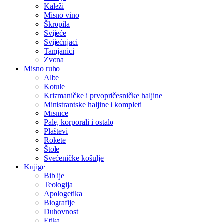
Kaleži
Misno vino
Škropila
Svijeće
Svijećnjaci
Tamjanici
Zvona
Misno ruho
Albe
Kotule
Krizmaničke i prvopričesničke haljine
Ministrantske haljine i kompleti
Misnice
Pale, korporali i ostalo
Plaštevi
Rokete
Štole
Svećeničke košulje
Knjige
Biblije
Teologija
Apologetika
Biografije
Duhovnost
Etika