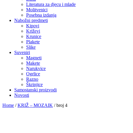
Literatura za djecu i mlade
Molitvenici
Posebna izdanja
Nabožni predmeti
Kipovi
Križevi
Krunice
Plakete
Slike
Suveniri
Magneti
Makete
Narukvice
Ogrlice
Razno
Škrinjice
Samostanski proizvodi
Novosti
Home
/
KRIŽ – MOZAIK
/
broj 4