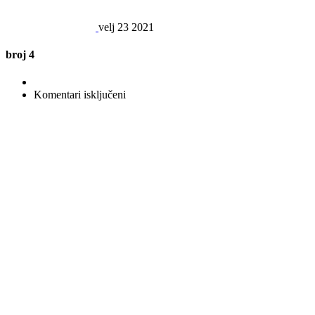
velj
23
2021
broj 4
za
Komentari isključeni
broj
4