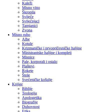
Kaleži
Misno vino
Škropila
Svijeće
Svijećnjaci
Tamjanici
Zvona
Misno ruho
Albe
Kotule
Krizmaničke i prvopričesničke haljine
Ministrantske haljine i kompleti
Misnice
Pale, korporali i ostalo
Plaštevi
Rokete
Štole
Svećeničke košulje
Knjige
Biblije
Teologija
Apologetika
Biografije
Duhovnost
Etika