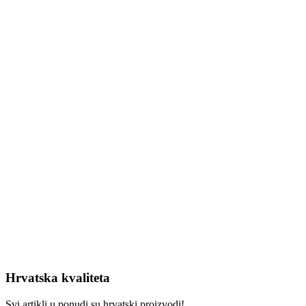
Hrvatska kvaliteta
Svi artikli u ponudi su hrvatski proizvodi!