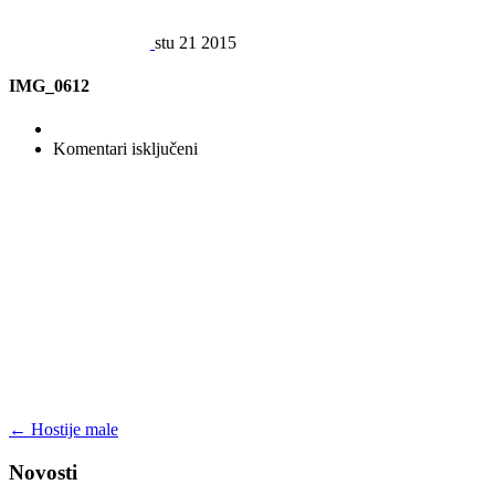
stu
21
2015
IMG_0612
za
Komentari isključeni
IMG_0612
←
Hostije male
Novosti