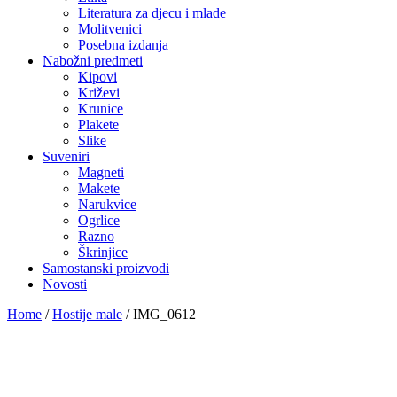
Literatura za djecu i mlade
Molitvenici
Posebna izdanja
Nabožni predmeti
Kipovi
Križevi
Krunice
Plakete
Slike
Suveniri
Magneti
Makete
Narukvice
Ogrlice
Razno
Škrinjice
Samostanski proizvodi
Novosti
Home
/
Hostije male
/
IMG_0612