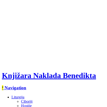
Knjižara Naklada Benedikta
²
Navigation
Liturgija
Ciboriji
Hostije