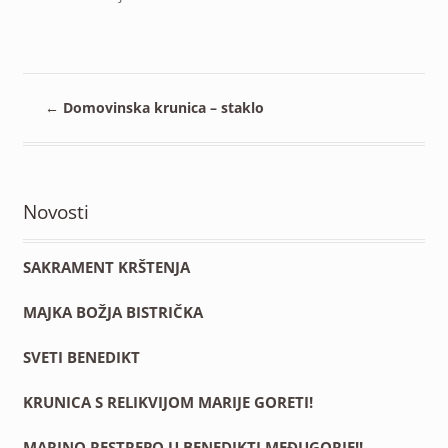
33edaba1-
fc01-
4edf-
996d-
ad1b98d222b2
←
Domovinska krunica – staklo
Novosti
SAKRAMENT KRŠTENJA
MAJKA BOŽJA BISTRIČKA
SVETI BENEDIKT
KRUNICA S RELIKVIJOM MARIJE GORETI!
MARINO RESTREPO U BENEDIKTI MEĐUGORJE!!