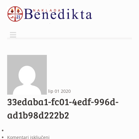
²
lip
01
2020
33edaba1-fc01-4edf-996d-
ad1b98d222b2
za
Komentari isključeni