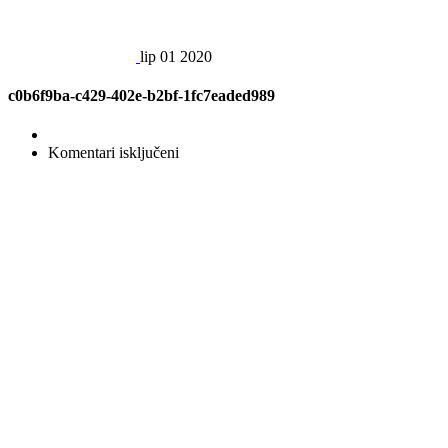
lip
01
2020
c0b6f9ba-c429-402e-b2bf-1fc7eaded989
za
Komentari isključeni
c0b6f9ba-
c429-
402e-
b2bf-
1fc7eaded989