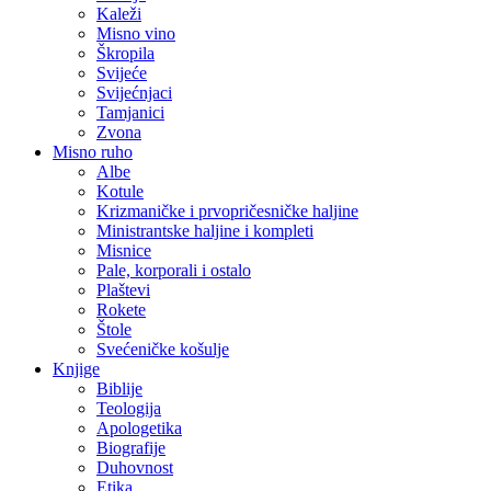
Kaleži
Misno vino
Škropila
Svijeće
Svijećnjaci
Tamjanici
Zvona
Misno ruho
Albe
Kotule
Krizmaničke i prvopričesničke haljine
Ministrantske haljine i kompleti
Misnice
Pale, korporali i ostalo
Plaštevi
Rokete
Štole
Svećeničke košulje
Knjige
Biblije
Teologija
Apologetika
Biografije
Duhovnost
Etika