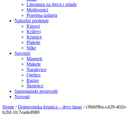
Literatura za djecu i mlade
Molitvenici
Posebna izdanja
Nabožni predmeti
Kipovi
Križevi
Krunice
Plakete
Slike
Suveniri
Magneti
Makete
Narukvice
Ogrlice
Razno
Škrinjice
Samostanski proizvodi
Novosti
Home
/
Domovinska krunica – drvo lanac
/
c0b6f9ba-c429-402e-
b2bf-1fc7eaded989