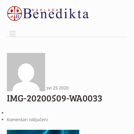
²
svi
25
2020
IMG-20200509-WA0033
za
Komentari isključeni
IMG-
20200509-