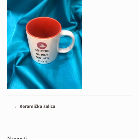
WA0033
←
Keramička šalica
Novosti